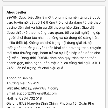
About seller
99WIN được biết đến là một trong những nền tảng cá cược
trực tuyến nổi bật với hệ thống trò chơi đa dạng từ thể thao,
casino đến slot và bắn cá đổi thưởng hấp dẫn . Giao diện
được thiết kế theo hướng trực quan, tối ưu trải nghiệm giúp
người chơi thao tác nhanh chóng và sử dụng dễ dàng trên
nhiều thiết bị. Không chỉ chú trọng nội dung giải trí, hệ
thống còn thường xuyên triển khai các chương trình khuyến
mãi như thưởng nạp, hoàn trả và sự kiện hấp dẫn dành cho
hội viên. Đồng thời, 99WIN đảm bảo quy trình thanh toán
nhanh gọn, minh bạch, bảo mật dữ liệu cùng đội ngũ CSKH
24/7 luôn hỗ trợ người chơi hiệu quả.
Thông tin liên hệ:
Thương hiệu: 99WIN
Website: https://99win88.it.com/
Email:
support@99win88.it.com
Hotline: 0964 732 518
Địa chỉ: 87/2 Nguyễn Đình Chính, Phường 15, Quận Phú