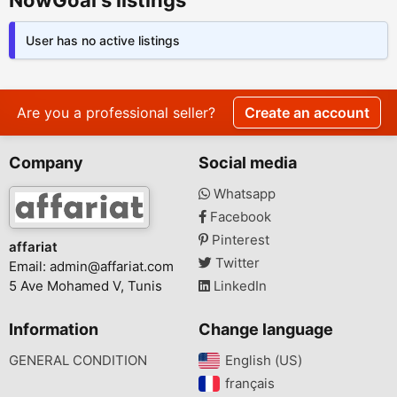
NowGoal's listings
User has no active listings
Are you a professional seller?
Create an account
Company
Social media
Whatsapp
Facebook
Pinterest
affariat
Twitter
Email:
admin@affariat.com
5 Ave Mohamed V, Tunis
LinkedIn
Information
Change language
GENERAL CONDITION
English (US)‎
français‎