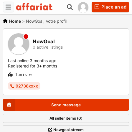
Place an ad
Home
>
NowGoal, Votre profil
NowGoal
0 active listings
Last online 3 months ago
Registered for 3+ months
Tunisie
92738xxxx
Send message
All seller items (0)
Nowgoal.stream