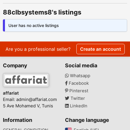
88clbsystems8's listings
User has no active listings
Are you a professional seller?
Create an account
Company
Social media
Whatsapp
Facebook
Pinterest
affariat
Twitter
Email:
admin@affariat.com
5 Ave Mohamed V, Tunis
LinkedIn
Information
Change language