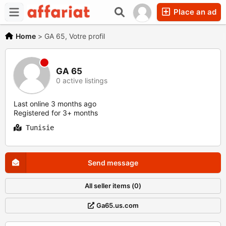
Place an ad
Home
>
GA 65, Votre profil
GA 65
0 active listings
Last online 3 months ago
Registered for 3+ months
Tunisie
Send message
All seller items (0)
Ga65.us.com