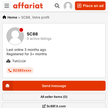
Place an ad
Home
>
SC88, Votre profil
SC88
0 active listings
Last online 3 months ago
Registered for 3+ months
Tunisie
92385xxxx
Send message
All seller items (0)
Sc88f.it.com