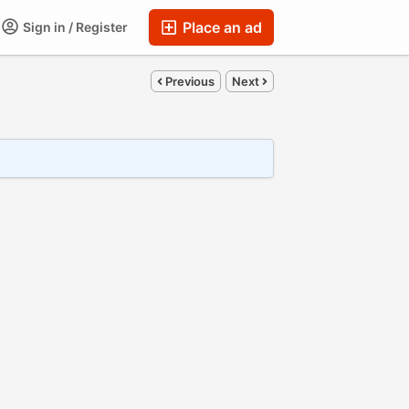
Place an ad
Sign in / Register
Previous
Next