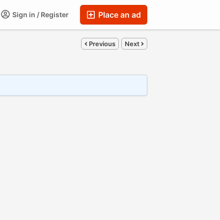
Place an ad
Sign in / Register
Previous
Next