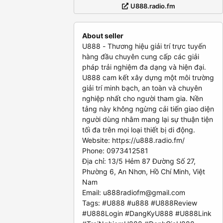
U888.radio.fm
About seller
U888 - Thương hiệu giải trí trực tuyến
hàng đầu chuyên cung cấp các giải
pháp trải nghiệm đa dạng và hiện đại.
U888 cam kết xây dựng một môi trường
giải trí minh bạch, an toàn và chuyên
nghiệp nhất cho người tham gia. Nền
tảng này không ngừng cải tiến giao diện
người dùng nhằm mang lại sự thuận tiện
tối đa trên mọi loại thiết bị di động.
Website: https://u888.radio.fm/
Phone: 0973412581
Địa chỉ: 13/5 Hẻm 87 Đường Số 27,
Phường 6, An Nhơn, Hồ Chí Minh, Việt
Nam
Email:
u888radiofm@gmail.com
Tags: #U888 #u888 #U888Review
#U888Login #DangKyU888 #U888Link