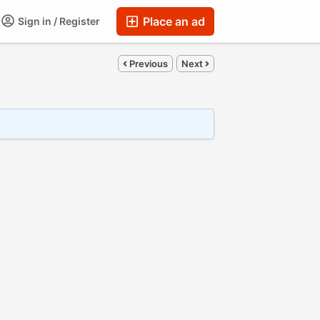
Place an ad
Sign in / Register
Previous
Next