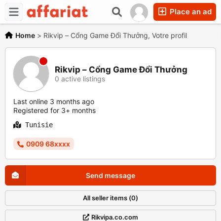
Place an ad
Home
>
Rikvip – Cổng Game Đổi Thưởng, Votre profil
Rikvip – Cổng Game Đổi Thưởng
0 active listings
Last online 3 months ago
Registered for 3+ months
Tunisie
0909 68xxxx
Send message
All seller items (0)
Rikvipa.co.com