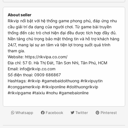
About seller
Rikvip nổi bật với hệ thống game phong phú, đáp ứng nhu
cầu giải trí đa dạng của người chơi. Từ game bài truyền
thống đến các trò chơi hiện đại đều được tích hợp đầy đủ.
Nền tảng chú trọng bảo mật thông tin và hỗ trợ khách hàng
24/7, mang lại sự an tâm và tiện lợi trong suốt quá trình
tham gia.
Website: https://rikvipa.co.com/
Địa chỉ: 57 Đ. Hà Thị Đát, Tân Sơn Nhì, Tân Phú, HCM
Email:
info@rikvip.co.com
Số điện thoại: 0909 686867
Hashtags: #rikvip #gamebaidoithuong #rikvipuytin
#conggamerikvip #rikviponline #doithuongrikvip
#rikvipgame #taixiu #nohu #gamebaionline
Whatsapp
Facebook
Twitter
Pinterest