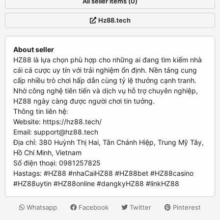
All seller items (0)
Hz88.tech
About seller
HZ88 là lựa chọn phù hợp cho những ai đang tìm kiếm nhà
cái cá cược uy tín với trải nghiệm ổn định. Nền tảng cung
cấp nhiều trò chơi hấp dẫn cùng tỷ lệ thưởng cạnh tranh.
Nhờ công nghệ tiên tiến và dịch vụ hỗ trợ chuyên nghiệp,
HZ88 ngày càng được người chơi tin tưởng.
Thông tin liên hệ:
Website: https://hz88.tech/
Email:
support@hz88.tech
Địa chỉ: 380 Huỳnh Thị Hai, Tân Chánh Hiệp, Trung Mỹ Tây,
Hồ Chí Minh, Vietnam
Số điện thoại: 0981257825
Hastags: #HZ88 #nhaCaiHZ88 #HZ88bet #HZ88casino
#HZ88uytin #HZ88online #dangkyHZ88 #linkHZ88
Whatsapp
Facebook
Twitter
Pinterest