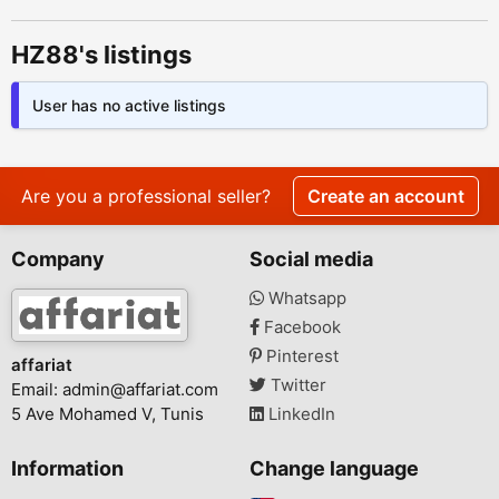
HZ88's listings
User has no active listings
Are you a professional seller?
Create an account
Company
Social media
Whatsapp
Facebook
Pinterest
affariat
Twitter
Email:
admin@affariat.com
5 Ave Mohamed V, Tunis
LinkedIn
Information
Change language