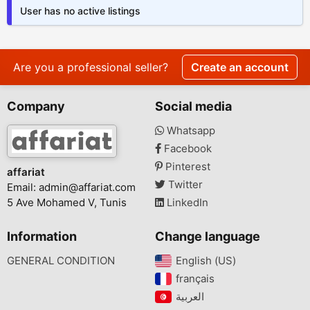
User has no active listings
Are you a professional seller?
Create an account
Company
Social media
Whatsapp
Facebook
Pinterest
affariat
Twitter
Email:
admin@affariat.com
5 Ave Mohamed V, Tunis
LinkedIn
Information
Change language
GENERAL CONDITION
English (US)‎
français‎