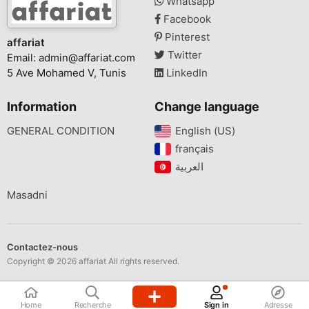
Whatsapp
Facebook
Pinterest
affariat
Twitter
Email:
admin@affariat.com
5 Ave Mohamed V, Tunis
LinkedIn
Information
Change language
GENERAL CONDITION
English (US)‎
français‎
Masadni
Contactez-nous
Copyright © 2026 affariat All rights reserved.
Home
Recherche
Sign in
Adresse