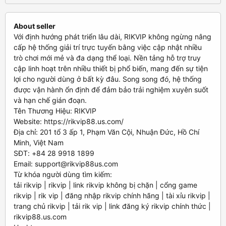
About seller
Với định hướng phát triển lâu dài, RIKVIP không ngừng nâng
cấp hệ thống giải trí trực tuyến bằng việc cập nhật nhiều
trò chơi mới mẻ và đa dạng thể loại. Nền tảng hỗ trợ truy
cập linh hoạt trên nhiều thiết bị phổ biến, mang đến sự tiện
lợi cho người dùng ở bất kỳ đâu. Song song đó, hệ thống
được vận hành ổn định để đảm bảo trải nghiệm xuyên suốt
và hạn chế gián đoạn.
Tên Thương Hiệu: RIKVIP
Website: https://rikvip88.us.com/
Địa chỉ: 201 tổ 3 ấp 1, Phạm Văn Cội, Nhuận Đức, Hồ Chí
Minh, Việt Nam
SĐT: +84 28 9918 1899
Email:
support@rikvip88us.com
Từ khóa người dùng tìm kiếm:
tải rikvip | rikvip | link rikvip không bị chặn | cổng game
rikvip | rik vip | đăng nhập rikvip chính hãng | tài xỉu rikvip |
trang chủ rikvip | tải rik vip | link đăng ký rikvip chính thức |
rikvip88.us.com