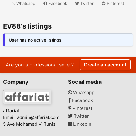
Whatsapp
Facebook
Twitter
Pinterest
EV88's listings
User has no active listings
Are you a professional seller?
Create an account
Company
Social media
Whatsapp
Facebook
Pinterest
affariat
Twitter
Email:
admin@affariat.com
5 Ave Mohamed V, Tunis
LinkedIn