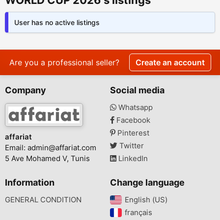
WORLD CUP 2026's listings
User has no active listings
Are you a professional seller?
Create an account
Company
Social media
Whatsapp
Facebook
Pinterest
affariat
Twitter
Email:
admin@affariat.com
5 Ave Mohamed V, Tunis
LinkedIn
Information
Change language
GENERAL CONDITION
English (US)‎
français‎