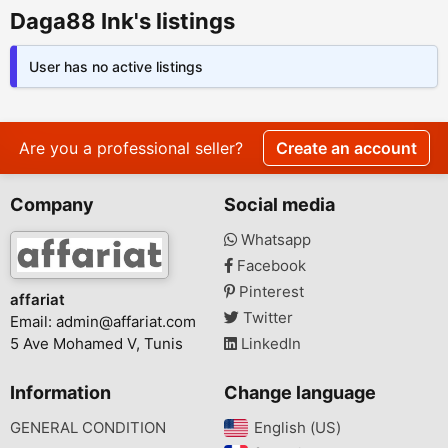
Daga88 Ink's listings
User has no active listings
Are you a professional seller?
Create an account
Company
Social media
Whatsapp
Facebook
Pinterest
affariat
Twitter
Email:
admin@affariat.com
5 Ave Mohamed V, Tunis
LinkedIn
Information
Change language
GENERAL CONDITION
English (US)‎