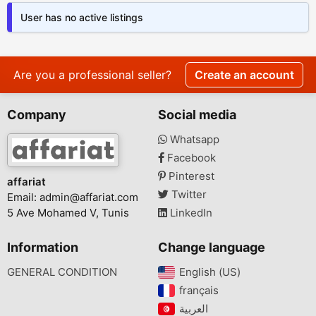
User has no active listings
Are you a professional seller?
Create an account
Company
Social media
Whatsapp
Facebook
Pinterest
affariat
Twitter
Email:
admin@affariat.com
5 Ave Mohamed V, Tunis
LinkedIn
Information
Change language
GENERAL CONDITION
English (US)‎
français‎