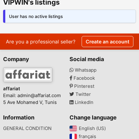
VIPWIN's listings
User has no active listings
Are you a professional seller?
Create an account
Company
Social media
Whatsapp
Facebook
Pinterest
affariat
Twitter
Email:
admin@affariat.com
5 Ave Mohamed V, Tunis
LinkedIn
Information
Change language
GENERAL CONDITION
English (US)‎
français‎