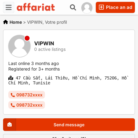
Place an ad
Home
>
VIPWIN, Votre profil
VIPWIN
0 active listings
Last online 3 months ago
Registered for 3+ months
47 Cầu Sắt, Lái Thiêu, Hồ Chí Minh, 75206, Hồ
Chí Minh, Tunisie
098732xxxx
098732xxxx
Send message