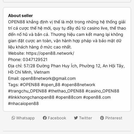
About seller
OPEN88 khẳng định vị thế là một trong những hệ thống giải
trí cá cược thế hệ mới, quy tụ đầy đủ từ casino live, thể thao
đến nổ hũ và bắn cá. Thương hiệu cam kết mang lại không
gian đặt cược an toàn, vận hành hợp pháp và bảo mật dữ
liệu khách hàng ở mức cao nhất.
Website: https://open88.network/
Phone: 0347129521
Địa chỉ: 57/28 Đường Phan Huy Ích, Phường 12, An Hội Tây,
Hồ Chí Minh, Vietnam
Email:
open88network@gmail.com
Tags: #OPEN88 #open_88 #open88network
#trangchu_OPEN88 #thethao_OPEN88 #casino_OPEN88
#linkkhongchanopen88 #open88com #open88.com
#nhacaiopen88
Whatsapp
Facebook
Twitter
Pinterest