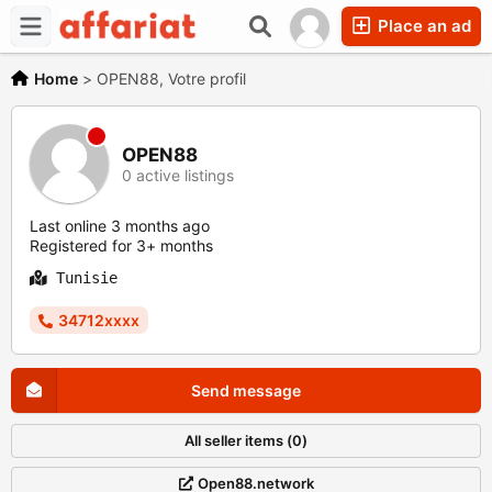
Place an ad
Home
>
OPEN88, Votre profil
OPEN88
0 active listings
Last online 3 months ago
Registered for 3+ months
Tunisie
34712xxxx
Send message
All seller items (0)
Open88.network