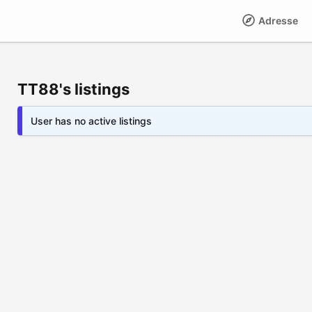
Adresse
TT88's listings
User has no active listings