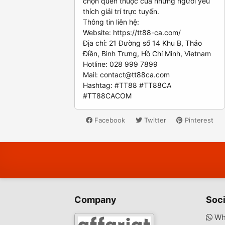
chọn quen thuộc của những người yêu
thích giải trí trực tuyến.
Thông tin liên hệ:
Website: https://tt88-ca.com/
Địa chỉ: 21 Đường số 14 Khu B, Thảo
Điền, Bình Trưng, Hồ Chí Minh, Vietnam
Hotline: 028 999 7899
Mail:
contact@tt88ca.com
Hashtag: #TT88 #TT88CA
#TT88CACOM
Facebook
Twitter
Pinterest
Company
Soci
Wh