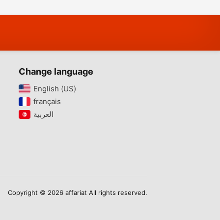
Change language
English (US)‎
français‎
Copyright © 2026 affariat All rights reserved.