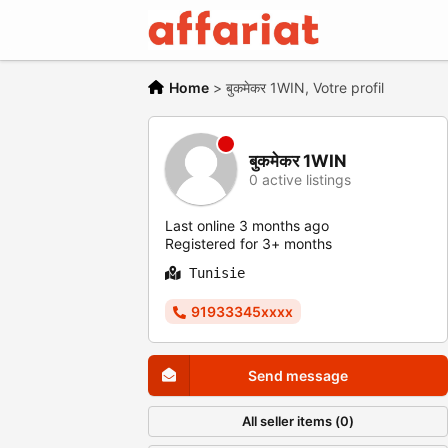
Home
>
बुकमेकर 1WIN, Votre profil
बुकमेकर 1WIN
0 active listings
Last online 3 months ago
Registered for 3+ months
Tunisie
91933345xxxx
Send message
All seller items (0)