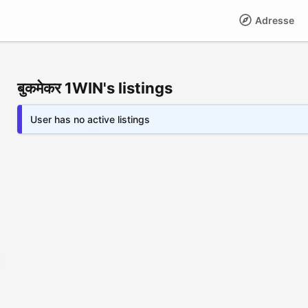
Adresse
बुकमेकर 1WIN's listings
User has no active listings