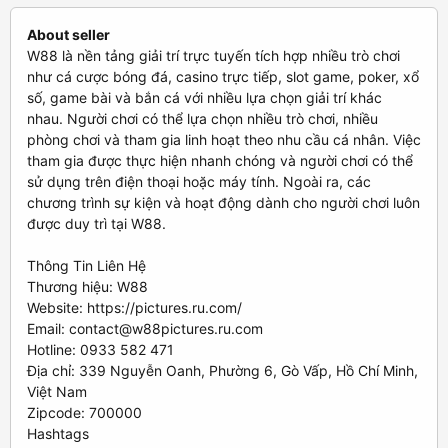
About seller
W88 là nền tảng giải trí trực tuyến tích hợp nhiều trò chơi
như cá cược bóng đá, casino trực tiếp, slot game, poker, xổ
số, game bài và bắn cá với nhiều lựa chọn giải trí khác
nhau. Người chơi có thể lựa chọn nhiều trò chơi, nhiều
phòng chơi và tham gia linh hoạt theo nhu cầu cá nhân. Việc
tham gia được thực hiện nhanh chóng và người chơi có thể
sử dụng trên điện thoại hoặc máy tính. Ngoài ra, các
chương trình sự kiện và hoạt động dành cho người chơi luôn
được duy trì tại W88.
Thông Tin Liên Hệ
Thương hiệu: W88
Website: https://pictures.ru.com/
Email:
contact@w88pictures.ru.com
Hotline: 0933 582 471
Địa chỉ: 339 Nguyễn Oanh, Phường 6, Gò Vấp, Hồ Chí Minh,
Việt Nam
Zipcode: 700000
Hashtags