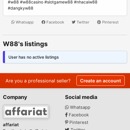
#w88 #w88casino #slotgamew88 #nhacaiw88
#dangkyw88
Whatsapp
Facebook
Twitter
Pinterest
W88's listings
User has no active listings
Are you a professional seller?
Create an account
Company
Social media
Whatsapp
Facebook
Pinterest
affariat
Twitter