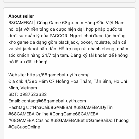
About seller
68GAMEBAI | Cổng Game 68gb.com Hàng Đầu Việt Nam
nổi bật với nền tảng cá cược hiện đại, hợp pháp quốc tế
dưới sự quản lý của PAGCOR. Người chơi được tận hưởng
kho game đa dạng gồm blackjack, poker, roulette, bắn cá
và slot jackpot hấp dẫn. Hỗ trợ nạp rút nhanh chóng, chăm
sóc khách hàng 24/7 tận tâm. Đăng ký tài khoản để không
bỏ lỡ ưu đãi khủng!
Website: https://68gamebai-uytin.com/
Địa chỉ: 4/39b Hẻm C7 Hoàng Hoa Thám, Tân Bình, Hồ Chí
Minh, Vietnam
SĐT: 0987523632
Email:
contact@68gamebai-uytin.com
Hashtags: #NhaCai68GAMEBAI #68GAMEBAIUyTin
#68GAMEBAIOnline #CongGame68GAMEBAI
#68GAMEBAICasino #68GAMEBAIBet #GameBaiDoiThuong
#CaCuocOnline