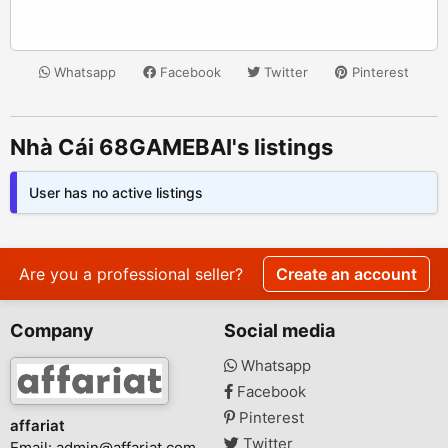
Whatsapp
Facebook
Twitter
Pinterest
Nhà Cái 68GAMEBAI's listings
User has no active listings
Are you a professional seller?
Create an account
Company
Social media
Whatsapp
Facebook
Pinterest
affariat
Twitter
Email:
admin@affariat.com