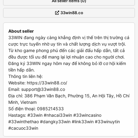
All seller items (0)
33win88.co
About seller
33WIN đang ngày càng khẳng định vị thế trên thị trường cá
cược trực tuyến nhờ uy tín và chất lượng dịch vụ vượt trội.
Từ kho game phong phú đến các giải đấu hấp dẫn, tất cả
đều được tối ưu để mang lại lợi nhuận cao cho người chơi.
Đăng ký 33WIN ngay hôm nay để không bỏ lỡ cơ hội kiếm
tiền hấp dẫn.
Thông tin liên hệ:
Website: https://33win88.co/
Email:
support@33win88.co
Địa chỉ: 386 Phạm Văn Bạch, Phường 15, An Hội Tây, Hồ Chí
Minh, Vietnam
Số điện thoại: 0985214533
Hastags: #33win #nhacai33win #33wincasino
#33winthethao #dangky33win #link33win #33winuytin
#cacuoc33win