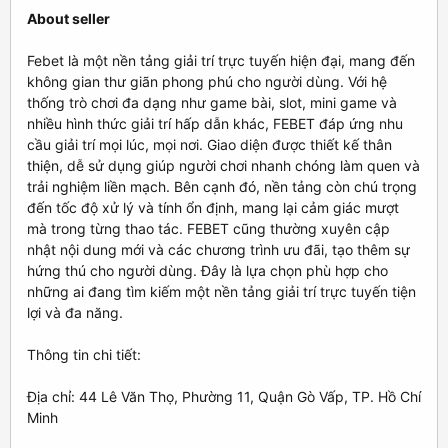
About seller
Febet là một nền tảng giải trí trực tuyến hiện đại, mang đến
không gian thư giãn phong phú cho người dùng. Với hệ
thống trò chơi đa dạng như game bài, slot, mini game và
nhiều hình thức giải trí hấp dẫn khác, FEBET đáp ứng nhu
cầu giải trí mọi lúc, mọi nơi. Giao diện được thiết kế thân
thiện, dễ sử dụng giúp người chơi nhanh chóng làm quen và
trải nghiệm liền mạch. Bên cạnh đó, nền tảng còn chú trọng
đến tốc độ xử lý và tính ổn định, mang lại cảm giác mượt
mà trong từng thao tác. FEBET cũng thường xuyên cập
nhật nội dung mới và các chương trình ưu đãi, tạo thêm sự
hứng thú cho người dùng. Đây là lựa chọn phù hợp cho
những ai đang tìm kiếm một nền tảng giải trí trực tuyến tiện
lợi và đa năng.
Thông tin chi tiết:
Địa chỉ: 44 Lê Văn Thọ, Phường 11, Quận Gò Vấp, TP. Hồ Chí
Minh