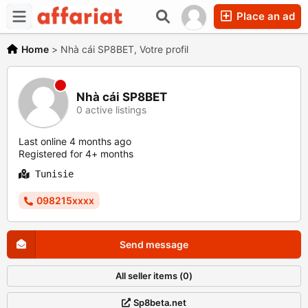
Place an ad
Home
>
Nhà cái SP8BET, Votre profil
Nhà cái SP8BET
0 active listings
Last online 4 months ago
Registered for 4+ months
Tunisie
098215xxxx
Send message
All seller items (0)
Sp8beta.net