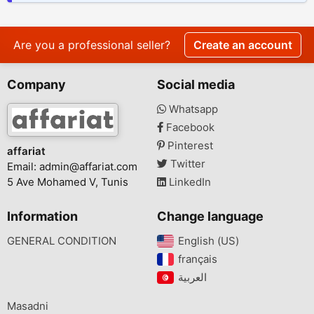
Are you a professional seller?
Create an account
Company
Social media
Whatsapp
Facebook
Pinterest
affariat
Twitter
Email:
admin@affariat.com
5 Ave Mohamed V, Tunis
LinkedIn
Information
Change language
GENERAL CONDITION
English (US)‎
français‎
Masadni