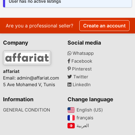
User has no active listings
Are you a professional seller?
Create an account
Company
Social media
Whatsapp
Facebook
Pinterest
affariat
Twitter
Email:
admin@affariat.com
5 Ave Mohamed V, Tunis
LinkedIn
Information
Change language
GENERAL CONDITION
English (US)‎
français‎