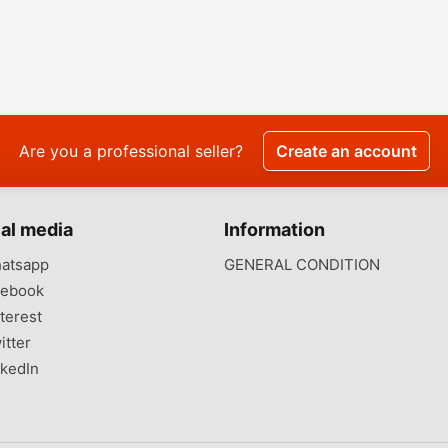
Are you a professional seller?
Create an account
al media
Information
atsapp
GENERAL CONDITION
ebook
terest
itter
kedIn