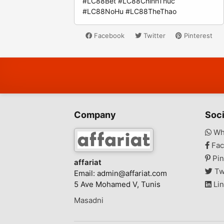
#LC88Bet #LC88ChinhThuc
#LC88NoHu #LC88TheThao
Facebook
Twitter
Pinterest
Company
Soci
Wh
Fac
Pin
affariat
Tw
Email:
admin@affariat.com
5 Ave Mohamed V, Tunis
Lin
Masadni