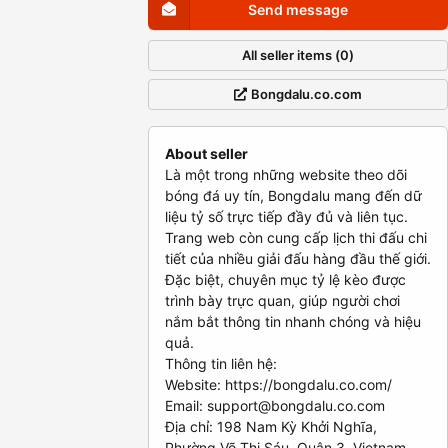
Send message
All seller items (0)
Bongdalu.co.com
About seller
Là một trong những website theo dõi
bóng đá uy tín, Bongdalu mang đến dữ
liệu tỷ số trực tiếp đầy đủ và liên tục.
Trang web còn cung cấp lịch thi đấu chi
tiết của nhiều giải đấu hàng đầu thế giới.
Đặc biệt, chuyên mục tỷ lệ kèo được
trình bày trực quan, giúp người chơi
nắm bắt thông tin nhanh chóng và hiệu
quả.
Thông tin liên hệ:
Website: https://bongdalu.co.com/
Email:
support@bongdalu.co.com
Địa chỉ: 198 Nam Kỳ Khởi Nghĩa,
Phường Võ Thị Sáu, Quận 3, Vietnam