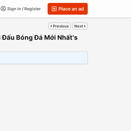
Place an ad
Sign in / Register
Previous
Next
i Đấu Bóng Đá Mới Nhất's