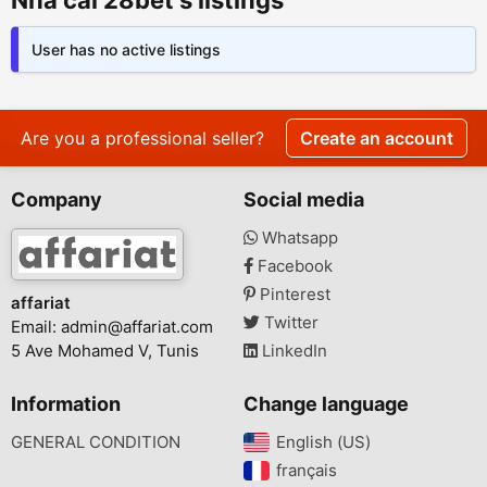
Nhà cái 28bet's listings
User has no active listings
Are you a professional seller?
Create an account
Company
Social media
Whatsapp
Facebook
Pinterest
affariat
Twitter
Email:
admin@affariat.com
5 Ave Mohamed V, Tunis
LinkedIn
Information
Change language
GENERAL CONDITION
English (US)‎
français‎