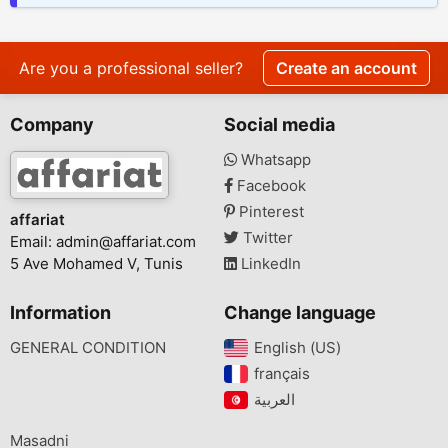
Are you a professional seller?
Create an account
Company
Social media
Whatsapp
Facebook
Pinterest
affariat
Twitter
Email:
admin@affariat.com
5 Ave Mohamed V, Tunis
LinkedIn
Information
Change language
GENERAL CONDITION
English (US)‎
français‎
Masadni