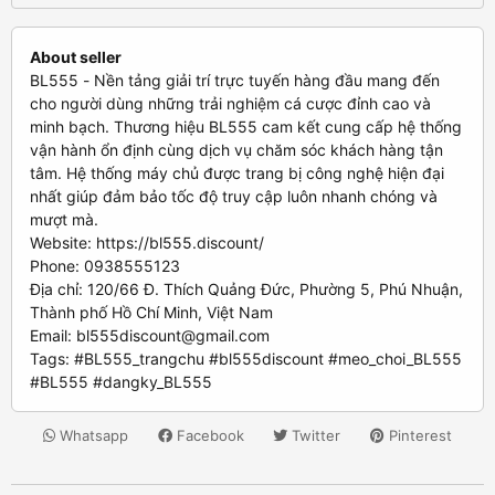
About seller
BL555 - Nền tảng giải trí trực tuyến hàng đầu mang đến
cho người dùng những trải nghiệm cá cược đỉnh cao và
minh bạch. Thương hiệu BL555 cam kết cung cấp hệ thống
vận hành ổn định cùng dịch vụ chăm sóc khách hàng tận
tâm. Hệ thống máy chủ được trang bị công nghệ hiện đại
nhất giúp đảm bảo tốc độ truy cập luôn nhanh chóng và
mượt mà.
Website: https://bl555.discount/
Phone: 0938555123
Địa chỉ: 120/66 Đ. Thích Quảng Đức, Phường 5, Phú Nhuận,
Thành phố Hồ Chí Minh, Việt Nam
Email:
bl555discount@gmail.com
Tags: #BL555_trangchu #bl555discount #meo_choi_BL555
#BL555 #dangky_BL555
Whatsapp
Facebook
Twitter
Pinterest