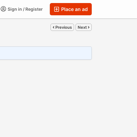
Place an ad
Sign in / Register
Previous
Next