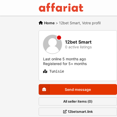
Home
>
12bet Smart, Votre profil
12bet Smart
0 active listings
Last online 5 months ago
Registered for 5+ months
Tunisie
Send message
All seller items (0)
12betsmart.link