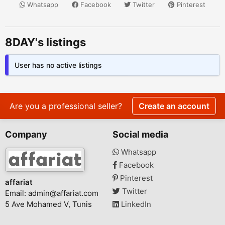
Whatsapp
Facebook
Twitter
Pinterest
8DAY's listings
User has no active listings
Are you a professional seller?
Create an account
Company
Social media
Whatsapp
Facebook
Pinterest
affariat
Twitter
Email:
admin@affariat.com
5 Ave Mohamed V, Tunis
LinkedIn