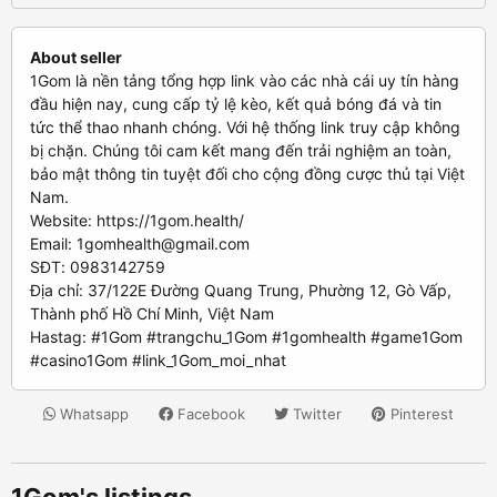
About seller
1Gom là nền tảng tổng hợp link vào các nhà cái uy tín hàng
đầu hiện nay, cung cấp tỷ lệ kèo, kết quả bóng đá và tin
tức thể thao nhanh chóng. Với hệ thống link truy cập không
bị chặn. Chúng tôi cam kết mang đến trải nghiệm an toàn,
bảo mật thông tin tuyệt đối cho cộng đồng cược thủ tại Việt
Nam.
Website: https://1gom.health/
Email:
1gomhealth@gmail.com
SĐT: 0983142759
Địa chỉ: 37/122E Đường Quang Trung, Phường 12, Gò Vấp,
Thành phố Hồ Chí Minh, Việt Nam
Hastag: #1Gom #trangchu_1Gom #1gomhealth #game1Gom
#casino1Gom #link_1Gom_moi_nhat
Whatsapp
Facebook
Twitter
Pinterest