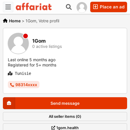
Place an ad
Home
>
1Gom, Votre profil
1Gom
0 active listings
Last online 5 months ago
Registered for 5+ months
Tunisie
98314xxxx
Send message
All seller items (0)
1gom.health