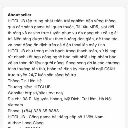
About seller
HITCLUB tập trung phát triển trải nghiệm bền vững thông
qua các sảnh game bài quen thuộc, Tài Xỉu MD5, slot đổi
thưởng và casino trực tuyến phục vụ đa dạng nhu cầu giải
trí. Nền tảng được tối ưu theo hướng đơn giản, dễ thao tác
và hoạt động ổn định trên cả điện thoại lẫn máy tính.
HITCLUB chú trọng minh bạch trong thanh toán, xử lý nạp
rút nhanh kết hợp công nghệ bảo mật nhiều lớp nhằm bảo
vệ an toàn dữ liệu người dùng. Song song đó là các chương
trình thưởng tân thủ, hoàn trả định kỳ cùng đội ngũ CSKH
trực tuyến 24/7 luôn sẵn sàng hỗ trợ.
Thông Tin Liên Hệ
Thương hiệu: HITCLUB
Website: https://hitclubvt.net/
Địa chỉ: 98 P. Nguyễn Hoàng, Mỹ Đình, Từ Liêm, Hà Nội,
Vietnam
Phone: (+84).338.35.8888
HITCLUB - Cổng game bài đẳng cấp số 1 Việt Nam
Author: Long Giang