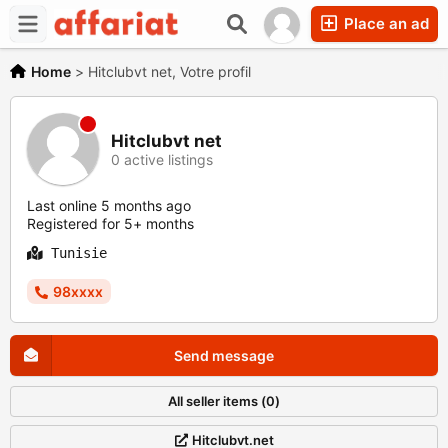
Place an ad
Home
>
Hitclubvt net, Votre profil
Hitclubvt net
0 active listings
Last online 5 months ago
Registered for 5+ months
Tunisie
98xxxx
Send message
All seller items (0)
Hitclubvt.net