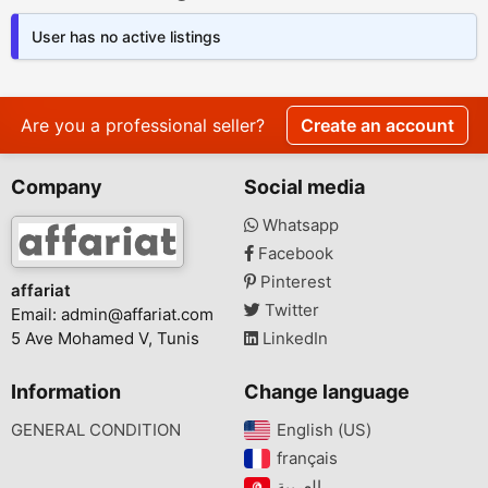
User has no active listings
Are you a professional seller?
Create an account
Company
Social media
Whatsapp
Facebook
Pinterest
affariat
Twitter
Email:
admin@affariat.com
5 Ave Mohamed V, Tunis
LinkedIn
Information
Change language
GENERAL CONDITION
English (US)‎
français‎