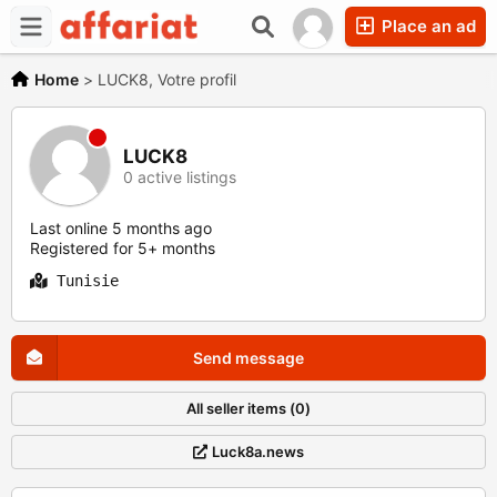
Place an ad
Home
>
LUCK8, Votre profil
LUCK8
0 active listings
Last online 5 months ago
Registered for 5+ months
Tunisie
Send message
All seller items (0)
Luck8a.news