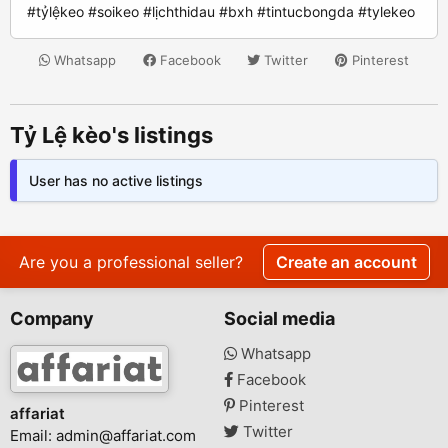
#tỷlệkeo #soikeo #lịchthidau #bxh #tintucbongda #tylekeo
Whatsapp
Facebook
Twitter
Pinterest
Tỷ Lệ kèo's listings
User has no active listings
Are you a professional seller?
Create an account
Company
Social media
Whatsapp
Facebook
Pinterest
affariat
Twitter
Email:
admin@affariat.com