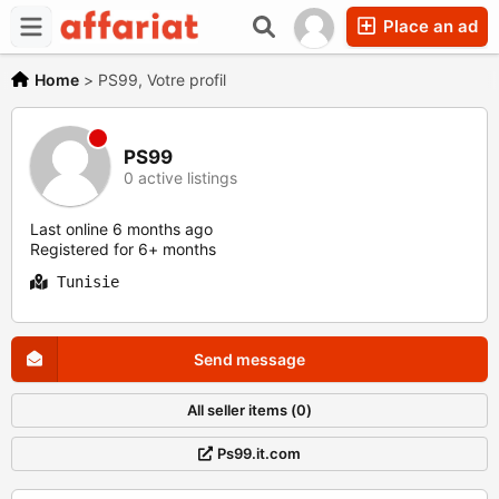
Place an ad
Home
>
PS99, Votre profil
PS99
0 active listings
Last online 6 months ago
Registered for 6+ months
Tunisie
Send message
All seller items (0)
Ps99.it.com