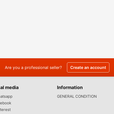
Are you a professional seller?
Create an account
al media
Information
atsapp
GENERAL CONDITION
ebook
terest