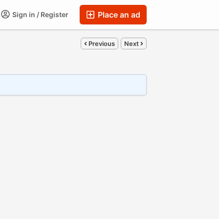
Place an ad
Sign in / Register
Previous
Next