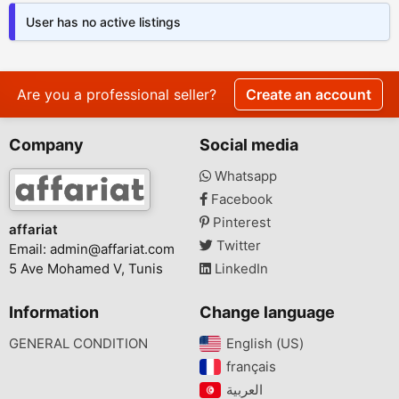
User has no active listings
Are you a professional seller?
Create an account
Company
Social media
Whatsapp
Facebook
Pinterest
affariat
Twitter
Email:
admin@affariat.com
5 Ave Mohamed V, Tunis
LinkedIn
Information
Change language
GENERAL CONDITION
English (US)‎
français‎