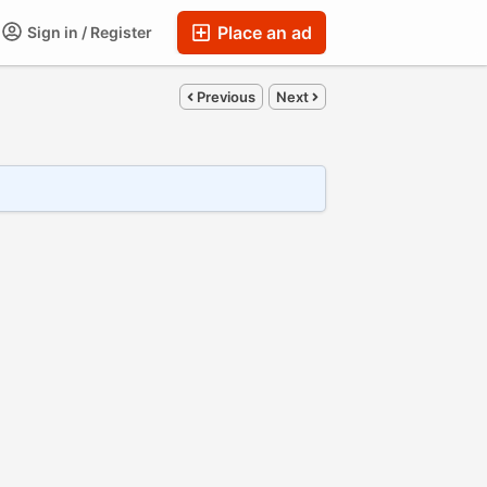
Place an ad
Sign in / Register
Previous
Next