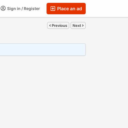
Place an ad
Sign in / Register
Previous
Next