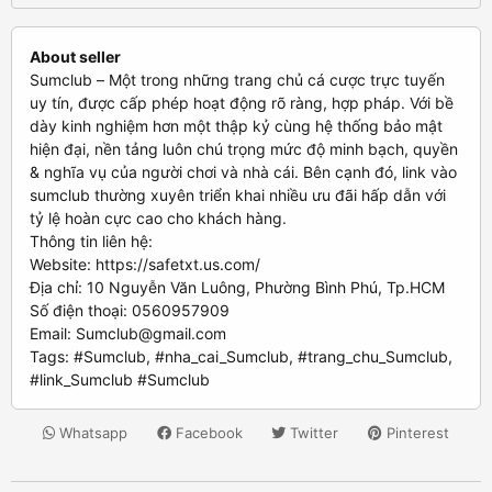
About seller
Sumclub – Một trong những trang chủ cá cược trực tuyến
uy tín, được cấp phép hoạt động rõ ràng, hợp pháp. Với bề
dày kinh nghiệm hơn một thập kỷ cùng hệ thống bảo mật
hiện đại, nền tảng luôn chú trọng mức độ minh bạch, quyền
& nghĩa vụ của người chơi và nhà cái. Bên cạnh đó, link vào
sumclub thường xuyên triển khai nhiều ưu đãi hấp dẫn với
tỷ lệ hoàn cực cao cho khách hàng.
Thông tin liên hệ:
Website: https://safetxt.us.com/
Địa chỉ: 10 Nguyễn Văn Luông, Phường Bình Phú, Tp.HCM
Số điện thoại: 0560957909
Email:
Sumclub@gmail.com
Tags: #Sumclub, #nha_cai_Sumclub, #trang_chu_Sumclub,
#link_Sumclub #Sumclub
Whatsapp
Facebook
Twitter
Pinterest