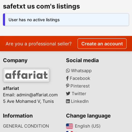
safetxt us com's listings
User has no active listings
Are you a professional seller?
Create an account
Company
Social media
Whatsapp
Facebook
Pinterest
affariat
Twitter
Email:
admin@affariat.com
5 Ave Mohamed V, Tunis
LinkedIn
Information
Change language
GENERAL CONDITION
English (US)‎