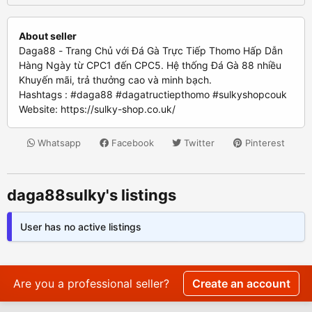
About seller
Daga88 - Trang Chủ với Đá Gà Trực Tiếp Thomo Hấp Dẫn
Hàng Ngày từ CPC1 đến CPC5. Hệ thống Đá Gà 88 nhiều
Khuyến mãi, trả thưởng cao và minh bạch.
Hashtags : #daga88 #dagatructiepthomo #sulkyshopcouk
Website: https://sulky-shop.co.uk/
Whatsapp
Facebook
Twitter
Pinterest
daga88sulky's listings
User has no active listings
Are you a professional seller?
Create an account