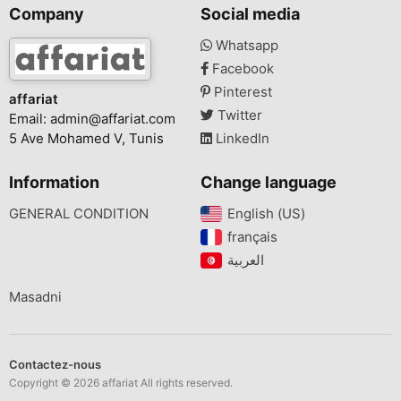
Company
Social media
Whatsapp
Facebook
Pinterest
affariat
Twitter
Email:
admin@affariat.com
5 Ave Mohamed V, Tunis
LinkedIn
Information
Change language
GENERAL CONDITION
English (US)‎
français‎
Masadni
Contactez-nous
Copyright © 2026 affariat All rights reserved.