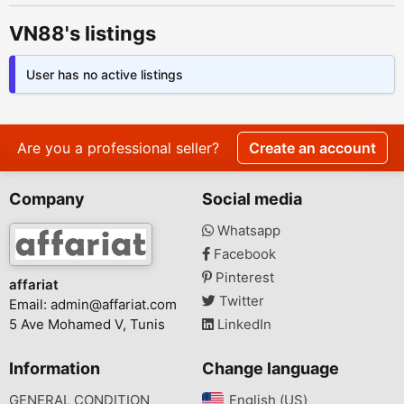
VN88's listings
User has no active listings
Are you a professional seller?
Create an account
Company
Social media
Whatsapp
Facebook
Pinterest
affariat
Twitter
Email:
admin@affariat.com
5 Ave Mohamed V, Tunis
LinkedIn
Information
Change language
GENERAL CONDITION
English (US)‎