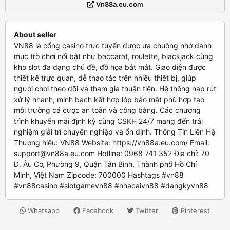
Vn88a.eu.com
About seller
VN88 là cổng casino trực tuyến được ưa chuộng nhờ danh
mục trò chơi nổi bật như baccarat, roulette, blackjack cùng
kho slot đa dạng chủ đề, đồ họa bắt mắt. Giao diện được
thiết kế trực quan, dễ thao tác trên nhiều thiết bị, giúp
người chơi theo dõi và tham gia thuận tiện. Hệ thống nạp rút
xử lý nhanh, minh bạch kết hợp lớp bảo mật phù hợp tạo
môi trường cá cược an toàn và công bằng. Các chương
trình khuyến mãi định kỳ cùng CSKH 24/7 mang đến trải
nghiệm giải trí chuyên nghiệp và ổn định. Thông Tin Liên Hệ
Thương hiệu: VN88 Website: https://vn88a.eu.com/ Email:
support@vn88a.eu.com
Hotline: 0968 741 352 Địa chỉ: 70
Đ. Âu Cơ, Phường 9, Quận Tân Bình, Thành phố Hồ Chí
Minh, Việt Nam Zipcode: 700000 Hashtags #vn88
#vn88casino #slotgamevn88 #nhacaivn88 #dangkyvn88
Whatsapp
Facebook
Twitter
Pinterest