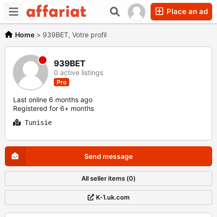
Place an ad
Home
>
939BET, Votre profil
939BET
0 active listings
Pro
Last online 6 months ago
Registered for 6+ months
Tunisie
Send message
All seller items (0)
K-1.uk.com