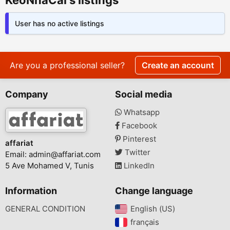
KeoNhaCai's listings
User has no active listings
Are you a professional seller?
Create an account
Company
Social media
Whatsapp
Facebook
Pinterest
affariat
Twitter
Email:
admin@affariat.com
5 Ave Mohamed V, Tunis
LinkedIn
Information
Change language
GENERAL CONDITION
English (US)‎
français‎