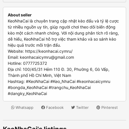
About seller
KeoNhaCai là chuyên trang cập nhật kèo đấu và tỷ lệ cược
từ nhiều nguồn uy tín, giúp người chơi theo dõi biến động
kèo một cách nhanh chóng. Với nội dung phân tích rõ ràng,
dễ hiểu, KeoNhaCai hỗ trợ việc tham khảo và so sánh kèo
hiệu quả trước mỗi trận đấu.
Website: https://keonhacai.cymru/
Email:
keonhacaicymru@gmail.com
Hotline: 0777725372
Địa chỉ: 100/45/31 Hẻm 110 Đ. 30, Phường 6, Gò Vấp,
Thành phố Hồ Chí Minh, Việt Nam
Hashtag: #KeoNhaCai #Keo_NhaCai #keonhacaicymru
#bongda_KeoNhaCai #trangchu_KeoNhaCai
#dangky_KeoNhaCai
Whatsapp
Facebook
Twitter
Pinterest