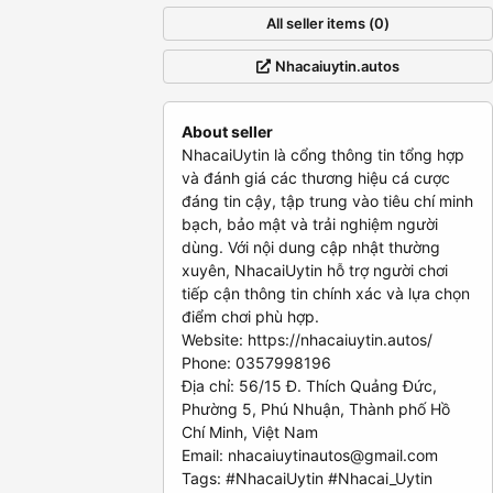
All seller items (0)
Nhacaiuytin.autos
About seller
NhacaiUytin là cổng thông tin tổng hợp
và đánh giá các thương hiệu cá cược
đáng tin cậy, tập trung vào tiêu chí minh
bạch, bảo mật và trải nghiệm người
dùng. Với nội dung cập nhật thường
xuyên, NhacaiUytin hỗ trợ người chơi
tiếp cận thông tin chính xác và lựa chọn
điểm chơi phù hợp.
Website: https://nhacaiuytin.autos/
Phone: 0357998196
Địa chỉ: 56/15 Đ. Thích Quảng Đức,
Phường 5, Phú Nhuận, Thành phố Hồ
Chí Minh, Việt Nam
Email:
nhacaiuytinautos@gmail.com
Tags: #NhacaiUytin #Nhacai_Uytin