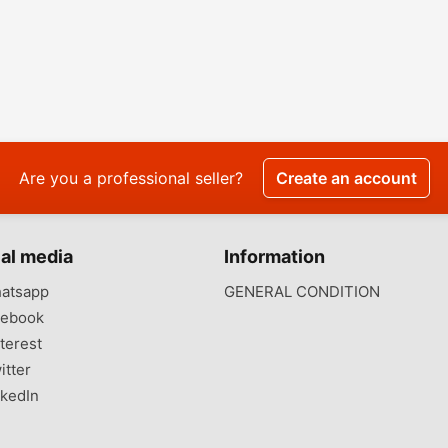
Are you a professional seller?
Create an account
al media
Information
atsapp
GENERAL CONDITION
ebook
terest
itter
kedIn