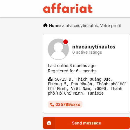
Home
>
nhacaiuytinautos, Votre profil
nhacaiuytinautos
0 active listings
Last online 6 months ago
Registered for 6+ months
56/15 Đ. Thích Quảng Đức,
Phường 5, Phú Nhuận, Thành phố Hồ
Chí Minh, Việt Nam, 70000, Thành
phố Hồ Chí Minh, Tunisie
035799xxxx
Send message