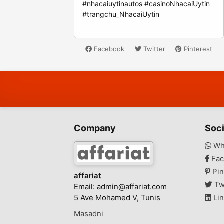
#nhacaiuytinautos #casinoNhacaiUytin
#trangchu_NhacaiUytin
Facebook
Twitter
Pinterest
Company
Soci
Wh
Fac
Pin
affariat
Tw
Email:
admin@affariat.com
5 Ave Mohamed V, Tunis
Lin
Masadni