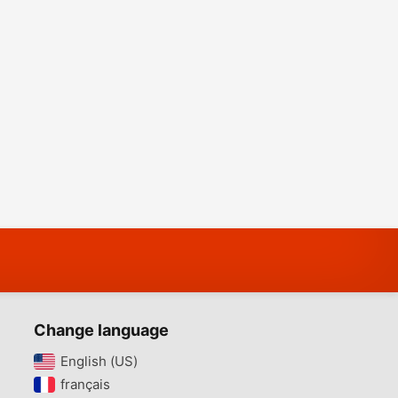
Change language
English (US)‎
français‎