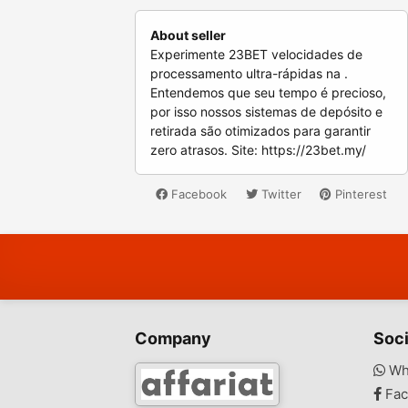
About seller
Experimente 23BET velocidades de
processamento ultra-rápidas na .
Entendemos que seu tempo é precioso,
por isso nossos sistemas de depósito e
retirada são otimizados para garantir
zero atrasos. Site: https://23bet.my/
Facebook
Twitter
Pinterest
Company
Soci
Wh
Fac