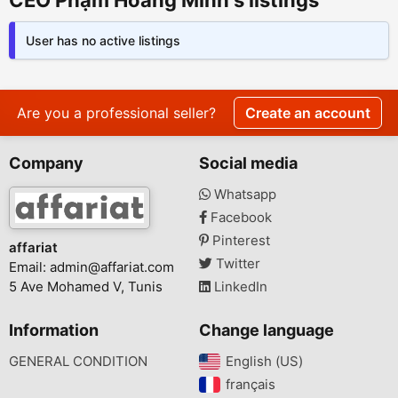
CEO Phạm Hoàng Minh's listings
User has no active listings
Are you a professional seller?
Create an account
Company
Social media
Whatsapp
Facebook
Pinterest
affariat
Twitter
Email:
admin@affariat.com
5 Ave Mohamed V, Tunis
LinkedIn
Information
Change language
GENERAL CONDITION
English (US)‎
français‎